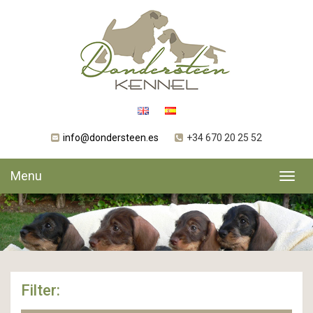
info@dondersteen.es
+34 670 20 25 52
Menu
Toggl
navig
Filter: