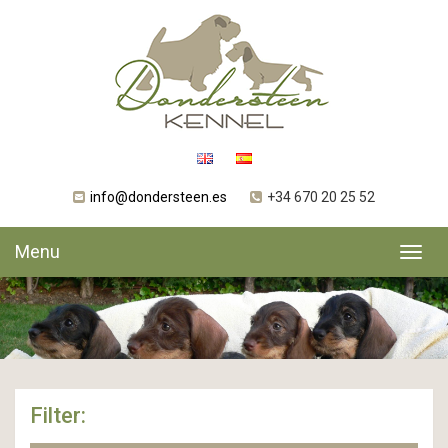
info@dondersteen.es
+34 670 20 25 52
Menu
Toggl
navig
Filter: